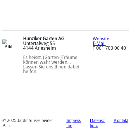
Hunziker Garten AG
Website
Untertalweg 55
E-Mail
4144 Arlesheim
​T 061 703 06 40
Es heisst, (Garten-)Träume
können wahr werden...
Lassen Sie uns Ihnen dabei
helfen.
© 2025 JardinSuisse beider
Impress
Datensc
Kontakt
Basel
um
hutz