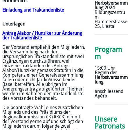
erforderlich.
Herbstversamm
lung 2024
Einladung und Traktandenliste
Bildungszentru
m
​Hammerstrasse
Unterlagen
25, Liestal
Antrag Alabor / Hunziker zur Änderung
der Traktandenliste
Der Vorstand empfiehlt den Mitgliedern,
Program
die Versammlung nach der
m
ursprünglichen Traktandenliste mit zwei
Ergänzungen durchzuführen, weil
einzelne Traktanden des Antrags
15:00 Uhr
Alabor/Hunziker gemäss Statuten in die
Beginn der
Kompetenz einer Generalversammlung
Herbstversamm
fallen oder nicht JardinSuisse beider
lung
Basel betreffen. Alle übrigen im
Änderungsantrag aufgeführten Themen
anschliessend
werden im Rahmen der Traktandenliste
Apéro
des Vorstandes behandelt.
Die beantragte Wahl eines zusätzlichen
Mitglieds und des Präsidiums der
Regionalkommission üK (RKüK) nimmt
Unsere
der Vorstand gerne auf und schlägt den
Patronats
Mitgliedern darum folgende zwei