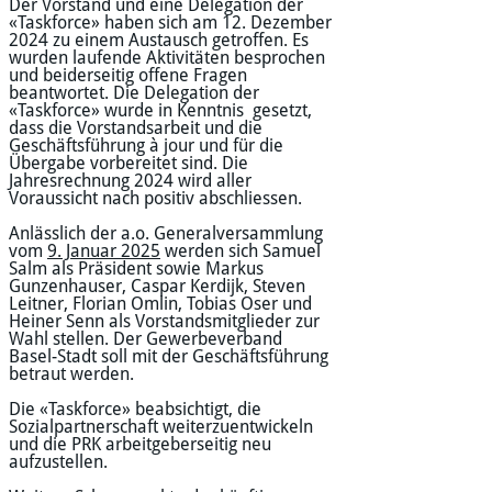
Der Vorstand und eine Delegation der
«Taskforce» haben sich am 12. Dezember
2024 zu einem Austausch getroffen. Es
wurden laufende Aktivitäten besprochen
und beiderseitig offene Fragen
beantwortet. Die Delegation der
«Taskforce» wurde in Kenntnis gesetzt,
dass die Vorstandsarbeit und die
Geschäftsführung à jour und für die
Übergabe vorbereitet sind. Die
Jahresrechnung 2024 wird aller
Voraussicht nach positiv abschliessen.
Anlässlich der a.o. Generalversammlung
vom
9. Januar 2025
werden sich Samuel
Salm als Präsident sowie Markus
Gunzenhauser, Caspar Kerdijk, Steven
Leitner, Florian Omlin, Tobias Oser und
Heiner Senn als Vorstandsmitglieder zur
Wahl stellen. Der Gewerbeverband
Basel-Stadt soll mit der Geschäftsführung
betraut werden.
Die «Taskforce» beabsichtigt, die
Sozialpartnerschaft weiterzuentwickeln
und die PRK arbeitgeberseitig neu
aufzustellen.