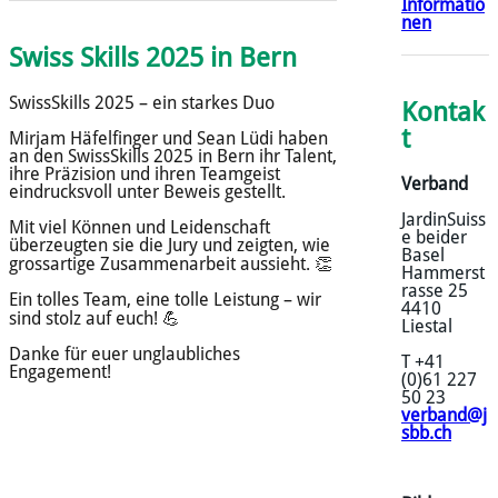
Informatio
nen
Swiss Skills 2025 in Bern
SwissSkills 2025 – ein starkes Duo
Kontak
t
Mirjam Häfelfinger und Sean Lüdi haben
an den SwissSkills 2025 in Bern ihr Talent,
ihre Präzision und ihren Teamgeist
Verband
eindrucksvoll unter Beweis gestellt.
JardinSuiss
Mit viel Können und Leidenschaft
e beider
überzeugten sie die Jury und zeigten, wie
Basel
grossartige Zusammenarbeit aussieht. 👏
Hammerst
rasse 25
Ein tolles Team, eine tolle Leistung – wir
4410
sind stolz auf euch! 💪
Liestal
Danke für euer unglaubliches
T +41
Engagement!
(0)61 227
50 23
verband@j
sbb.ch