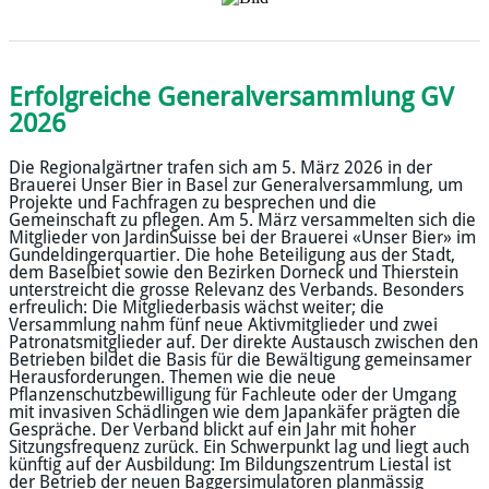
Erfolgreiche Generalversammlung GV
2026
​Die Regionalgärtner trafen sich am 5. März 2026 in der
Brauerei Unser Bier in Basel zur Generalversammlung, um
Projekte und Fachfragen zu besprechen und die
Gemeinschaft zu pflegen. Am 5. März versammelten sich die
Mitglieder von JardinSuisse bei der Brauerei «Unser Bier» im
Gundeldingerquartier. Die hohe Beteiligung aus der Stadt,
dem Baselbiet sowie den Bezirken Dorneck und Thierstein
unterstreicht die grosse Relevanz des Verbands. Besonders
erfreulich: Die Mitgliederbasis wächst weiter; die
Versammlung nahm fünf neue Aktivmitglieder und zwei
Patronatsmitglieder auf. Der direkte Austausch zwischen den
Betrieben bildet die Basis für die Bewältigung gemeinsamer
Herausforderungen. Themen wie die neue
Pflanzenschutzbewilligung für Fachleute oder der Umgang
mit invasiven Schädlingen wie dem Japankäfer prägten die
Gespräche. Der Verband blickt auf ein Jahr mit hoher
Sitzungsfrequenz zurück. Ein Schwerpunkt lag und liegt auch
künftig auf der Ausbildung: Im Bildungszentrum Liestal ist
der Betrieb der neuen Baggersimulatoren planmässig