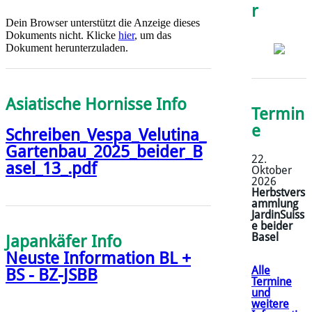
r
Dein Browser unterstützt die Anzeige dieses
Dokuments nicht. Klicke
hier
, um das
Dokument herunterzuladen.
Asiatische Hornisse Info
Termin
e
Schreiben_Vespa_Velutina_
Gartenbau_2025_beider_B
​22.
asel_13_.pdf
Oktober
2026
Herbstvers
ammlung
JardinSuiss
e beider
Basel
Japankäfer Info
Neuste Information BL +
Alle
BS - BZ-JSBB
Termine
und
weitere