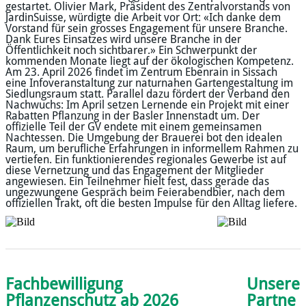
gestartet. Olivier Mark, Präsident des Zentralvorstands von
JardinSuisse, würdigte die Arbeit vor Ort: «Ich danke dem
Vorstand für sein grosses Engagement für unsere Branche.
Dank Eures Einsatzes wird unsere Branche in der
Öffentlichkeit noch sichtbarer.» Ein Schwerpunkt der
kommenden Monate liegt auf der ökologischen Kompetenz.
Am 23. April 2026 findet im Zentrum Ebenrain in Sissach
eine Infoveranstaltung zur naturnahen Gartengestaltung im
Siedlungsraum statt. Parallel dazu fördert der Verband den
Nachwuchs: Im April setzen Lernende ein Projekt mit einer
Rabatten Pflanzung in der Basler Innenstadt um. Der
offizielle Teil der GV endete mit einem gemeinsamen
Nachtessen. Die Umgebung der Brauerei bot den idealen
Raum, um berufliche Erfahrungen in informellem Rahmen zu
vertiefen. Ein funktionierendes regionales Gewerbe ist auf
diese Vernetzung und das Engagement der Mitglieder
angewiesen. Ein Teilnehmer hielt fest, dass gerade das
ungezwungene Gespräch beim Feierabendbier, nach dem
offiziellen Trakt, oft die besten Impulse für den Alltag liefere.
​Fachbewilligung
Unsere
Pflanzenschutz ab 2026
Partne